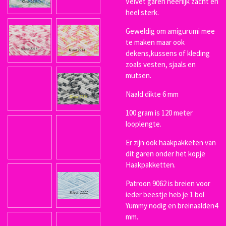
Velvet garen heerlijk zacht en
heel sterk.
Geweldig om amigurumi mee
te maken maar ook
dekens,kussens of kleding
zoals vesten, sjaals en
mutsen.
Naald dikte 6 mm
100 gram is 120 meter
looplengte.
Er zijn ook haakpakketen van
dit garen onder het kopje
Haakpakketten.
Patroon 9062 is breien voor
ieder beestje heb je 1 bol
Yummy nodig en breinaalden4
mm.