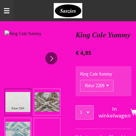
Ga
direct
naar
de
hoofdinhoud
King Cole Yummy
€ 4,95
King Cole Yummy
In
winkelwagen