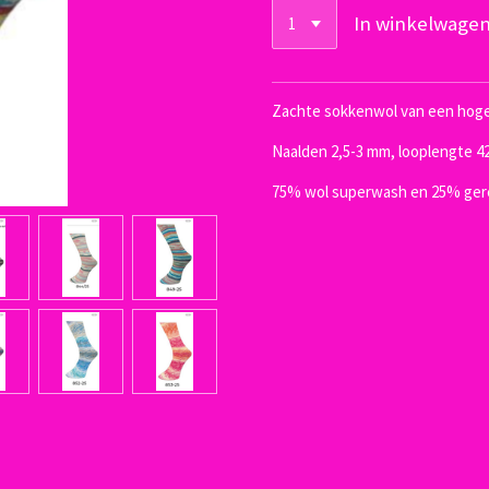
In winkelwage
Zachte sokkenwol van een hoge 
Naalden 2,5-3 mm, looplengte 4
75% wol superwash en 25% gere